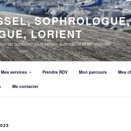
SSEL, SOPHROLOGUE,
GUE, LORIENT
our un quotidien plus serein, à domicile et en visio-rdv
Mes services
Prendre RDV
Mon parcours
Mes c
s
Me contacter
2025