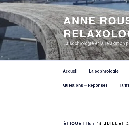
Aller
au
ANNE ROU
contenu
principal
RELAXOLO
La sophrologie et la relaxation p
Accueil
La sophrologie
Questions – Réponses
Tarif
ÉTIQUETTE :
15 JUILLET 