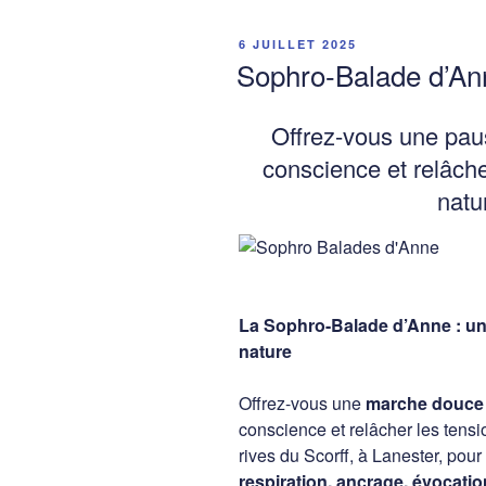
PUBLIÉ
6 JUILLET 2025
LE
Sophro-Balade d’Ann
Offrez-vous une paus
conscience et relâche
natur
La Sophro-Balade d’Anne : une
nature
Offrez-vous une
marche douce 
conscience et relâcher les tens
rives du Scorff, à Lanester, po
respiration, ancrage, évocatio