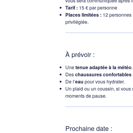
vous sera communiquée après in
Tarif :
15 € par personne
Places limitées :
12 personnes 
privilégiée.
À prévoir :
Une
tenue adaptée à la météo
.
Des
chaussures confortables
De l’
eau
pour vous hydrater.
Un plaid ou un coussin, si vous 
moments de pause.
Prochaine date :