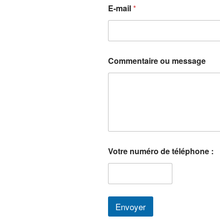
d
E-mail
*
e
n
u
m
é
r
Commentaire ou message
o
:
Votre numéro de téléphone :
Envoyer