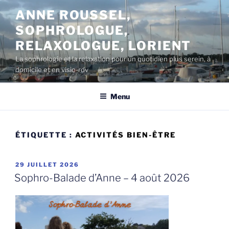
Aller
ANNE ROUSSEL,
au
SOPHROLOGUE,
contenu
principal
RELAXOLOGUE, LORIENT
La sophrologie et la relaxation pour un quotidien plus serein, à
domicile et en visio-rdv
Menu
ÉTIQUETTE :
ACTIVITÉS BIEN-ÊTRE
PUBLIÉ
29 JUILLET 2026
LE
Sophro-Balade d’Anne – 4 août 2026