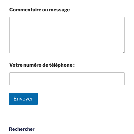
Commentaire ou message
n
Votre numéro de téléphone :
u
m
é
r
o
*
Envoyer
m
e
s
s
a
g
Rechercher