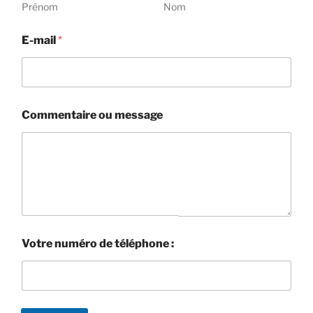
Prénom
Nom
E-mail
*
n
Commentaire ou message
u
m
é
r
o
n
u
m
é
r
Votre numéro de téléphone :
o