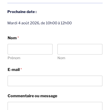
Prochaine date :
Mardi 4 août 2026, de 10h00 à 12h00
Nom
*
Prénom
Nom
*
E-mail
*
t
é
l
é
p
h
Commentaire ou message
o
n
e