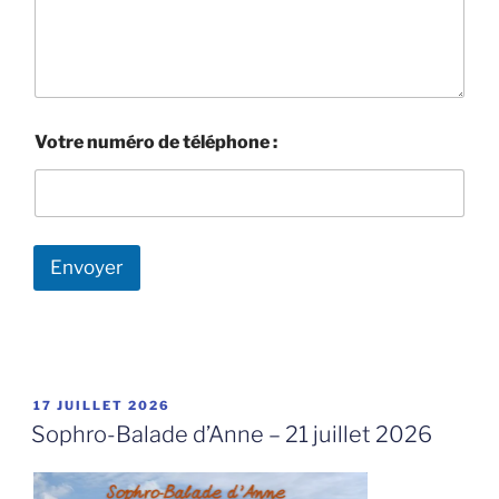
d
e
Votre numéro de téléphone :
Envoyer
PUBLIÉ
17 JUILLET 2026
LE
Sophro-Balade d’Anne – 21 juillet 2026