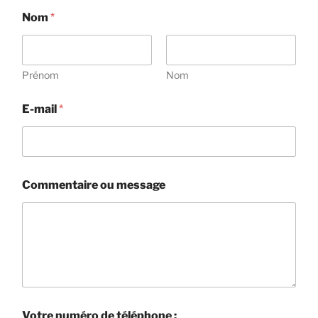
V
Nom
*
o
t
r
e
n
Prénom
Nom
u
m
E-mail
*
é
r
o
*
Commentaire ou message
Votre numéro de téléphone :