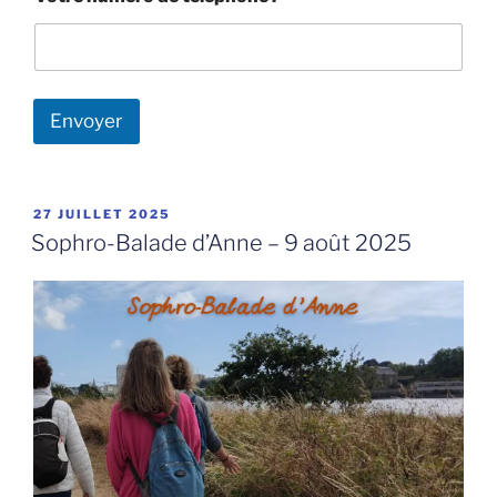
Envoyer
PUBLIÉ
27 JUILLET 2025
LE
Sophro-Balade d’Anne – 9 août 2025