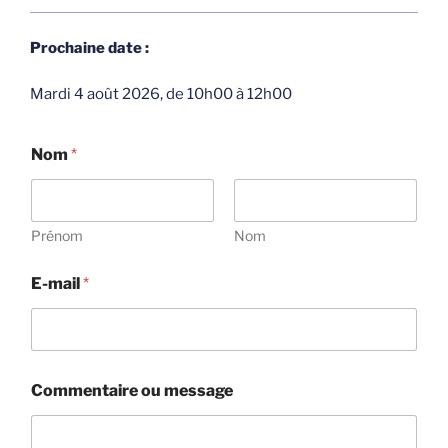
Prochaine date :
Mardi 4 août 2026, de 10h00 à 12h00
N
Nom
*
o
m
C
o
m
Prénom
Nom
m
e
E-mail
*
n
t
a
i
r
e
Commentaire ou message