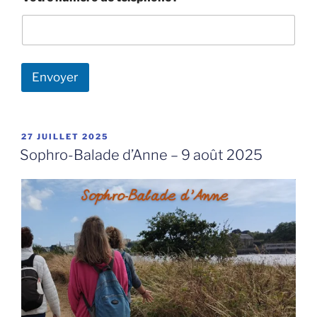
o
t
r
e
N
o
Envoyer
m
N
o
m
PUBLIÉ
27 JUILLET 2025
LE
Sophro-Balade d’Anne – 9 août 2025