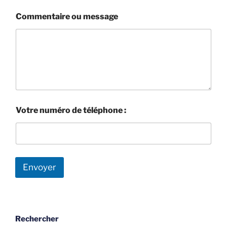
m
Commentaire ou message
e
s
s
a
g
e
V
o
t
r
Votre numéro de téléphone :
e
Envoyer
Rechercher