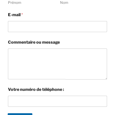
Prénom
Nom
E-mail
*
m
Commentaire ou message
e
s
s
a
g
e
N
o
m
Votre numéro de téléphone :